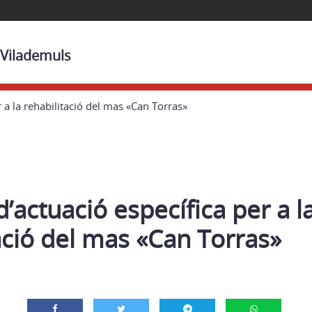
 Vilademuls
r a la rehabilitació del mas «Can Torras»
d’actuació específica per a l
ació del mas «Can Torras»