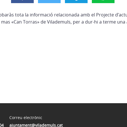
obaràs tota la informació relacionada amb el Projecte d’act
el mas «Can Torras» de Vilademuls, per a dur-hi a terme una 
Correu electrònic
04
ajuntament@vilademuls.cat