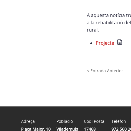
A aquesta notícia tr
a la rehabilitació d
rural.
Projecte
< Entrada Anterior
Adreça
Població
Codi Postal
Telèfon
Plaça Major, 10
Vilademuls
17468
972 560 2