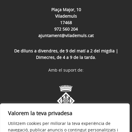
Plaça Major, 10
Vilademuls
17468
972 560 204
ajuntament@vilademuls.cat
De dlluns a divendres, de 9 del matí a 2 del migdia |
Dimecres, de 4 a 9 de la tarda.
Amb el suport de:
Valorem la teva privadesa
Utilitzem cookies per millorar la teva experiència de
navegació, publicar anuncis o contingut personalitzats i