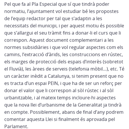
Pel que fa al Pla Especial que sí que tindrà poder
normatiu, l’ajuntament vol estudiar bé les propostes
de l’equip redactor per tal que s’adaptin a les
necessitats del municipi, i per aquest motiu és possible
que s’allargui el seu tràmit fins a donar-li el curs que li
correspon. Aquest document complementari a les
normes subsidiàries i que vol regular aspectes com els
camins, l’extracció d’àrids, les construccions en rústec,
els marges de protecció dels espais d’interès (sobretot
el Fluvià), les àrees de serveis (telefonia mòbil…), etc. Té
un caràcter inèdit a Catalunya, si tenim present que no
es tracta d’un espai PEIN, i que ha de ser un reforç per
donar el valor que li correspon al sòl rústec i al sòl
urbanitzable, i al mateix temps incloure-hi aspectes
que la nova llei d’urbanisme de la Generalitat ja tindrà
en compte. Possiblement, abans de final d’any podrem
comentar aquesta Llei si finalment és aprovada pel
Parlament.