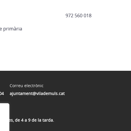
U
972 560 018
e primària
Correu electrònic
04
ajuntament@vilademuls.cat
mecres, de 4 a 9 de la tarda.