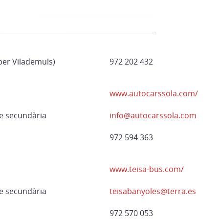
per Vilademuls)
972 202 432
www.autocarssola.com/
e secundària
info@autocarssola.com
972 594 363
www.teisa-bus.com/
e secundària
teisabanyoles@terra.es
972 570 053