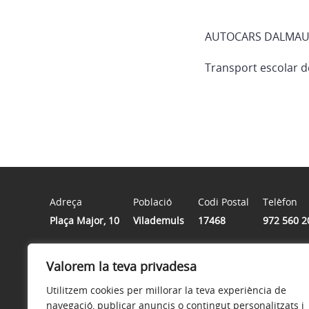
AUTOCARS DALMA
Transport escolar d
Adreça
Població
Codi Postal
Telèfon
Plaça Major, 10
Vilademuls
17468
972 560 2
Valorem la teva privadesa
Horari
De dlluns a divendres, de 9 del matí a 2 del migdia | Di
Utilitzem cookies per millorar la teva experiència de
navegació, publicar anuncis o contingut personalitzats i