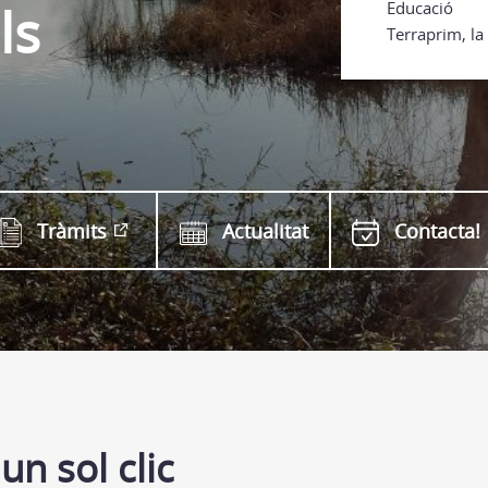
ls
Educació
Terraprim, la
Tràmits
Actualitat
Contacta!
un sol clic