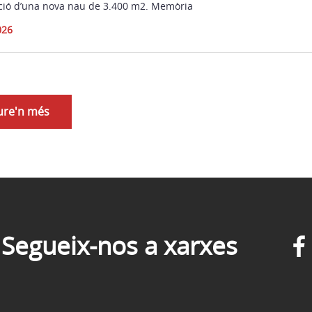
ció d’una nova nau de 3.400 m2. Memòria
026
ure'n més
Segueix-nos a xarxes