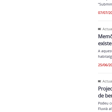
“Submini
07/07/2
Actua
Memòr
existe
A aquest
habitatg
25/06/2
Actua
Projec
de be
Podeu co
Fluvià a