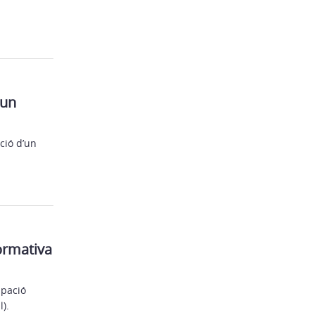
’un
ció d’un
normativa
upació
).