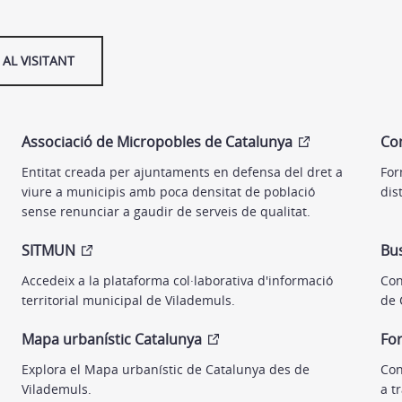
AL VISITANT
Associació de Micropobles de Catalunya
Com
Entitat creada per ajuntaments en defensa del dret a
For
viure a municipis amb poca densitat de població
dis
sense renunciar a gaudir de serveis de qualitat.
SITMUN
Bus
Accedeix a la plataforma col·laborativa d'informació
Con
territorial municipal de Vilademuls.
de 
Mapa urbanístic Catalunya
For
Explora el Mapa urbanístic de Catalunya des de
Con
Vilademuls.
a t