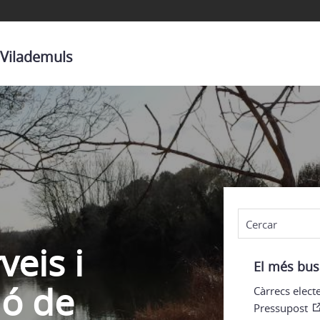
 Vilademuls
veis i
El més bus
ió de
Càrrecs elect
Pressupost