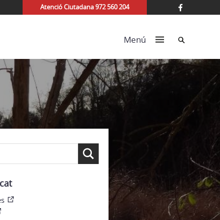
Atenció Ciutadana 972 560 204
Cerca
Menú
cat
es