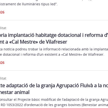
strament de lluminàries tipus led”.
026
litat
ia implantació habitatge dotacional i reforma d
nt a «Cal Mestre» de Vilafreser
a notícia podreu trobar la informació relacionada amb la implanta
e dotacional i reforma d’un existent a «Cal Mestre» de Vilafreser.
026
litat
te adaptació de la granja Agrupació Fluivà a la 
nestar animal
nsultar el Projecte bàsic modificat de l’adaptació de la granja Agr
l RD 1053/2022 d’ordenació de les granges bovines (Benestar animal